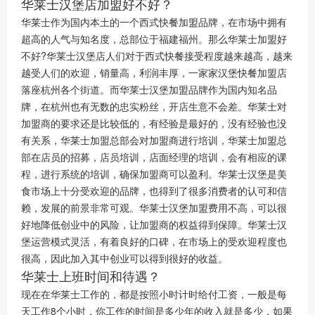
华莱士汉堡店加盟好不好？
华莱士作为国内本土的一个西式快餐加盟品牌，在市场中拥有
超高的人气与知名度，总部位于福建福州。那么华莱士加盟好
不好?华莱士汉堡店人们对于西式快餐接受程度越来越高，越来
越受人们的欢迎，销量高，利润丰厚，一家家汉堡快餐加盟店
落座杭州各个街道。而华莱士汉堡加盟品牌作为国内知名品
牌，在杭州也有无数的忠实粉丝，开店生意不会差。华莱士对
加盟商的要求还是比较低的，有经验是最好的，没有经验也没
有关系，华莱士加盟总部会对加盟商进行培训，华莱士加盟总
部在店员的招募，店员培训，店面经理的培训，会有相应的课
程，进行系统的培训，确保加盟商可以盈利。华莱士汉堡是美
食市场上十分受欢迎的品牌，也得到了很多消费者的认可和信
赖，发展的前景非常可观。华莱士汉堡加盟费用不高，可以很
好地降低创业中的风险，让加盟商的权益得到保障。华莱士汉
堡运营模式灵活，有着良好的口碑，在市场上的受欢迎程度也
很高，因此加入其中创业可以得到很好的收益。
华莱士上班时间和待遇？
现在在华莱士工作的，都是按照小时计时给付工资，一般是每
天工作8个小时，你工作的时间是多少年的收入就是多少，如果