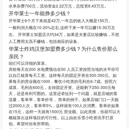
水单杂费700元，流动资金2.22万元，总投资8.43万元。
开华莱士一年能挣多少钱？
开华莱士6个月下来就是42万,一年总的收入大概是150万。
一般利润大概在10-20%左右,这样下来一年可以赚15-30万左
右。 开华莱士加盟店大约34万，如果是夫妻店比较赚钱，不然
人工费用太高不赚钱，包括相应的设备。
华莱士炸鸡汉堡加盟费多少钱？为什么售价那么
亲民？
咱们可以详细的算算。
房租每天在200 水电费预估在50 人员工资按照当地的水平你可
以自己核算每天工资。这样每天的固定开资在300-350元。如
果每天的营业额在1000，餐饮小吃类的毛利在6-7成。按照六
成算。毛利在600元，去掉固定开资。还能剩下250-300元每
天，还是有利可图的。这里还牵扯到一个问题，就是店铺的客
流量，客单率，客单价等， 简单的例子。如果店铺门口一天能
过2000人次，客单率5%，这样就有100人次消费。客单价如果
在15元，这样一天就有1500元 营业额。以此类推，你就可以大
概核算出这样项目的可行性。以上由欢乐雪小吃资讯手打原
创。希望对你有所帮助。