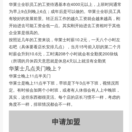
华莱士全职员工的工资待遇基本在4000元以上，上班时间通常
为早上9点到晚上6点；成年后是可以做的。华莱士全职员工具
有较好的发展前景。转正后工作的越久工资就会越来越高，刚
开始进去可能工资会低一点。其实刚开始进去工资相对于其他
企业算是很高的。
按照近几年的工资来说，华莱士时薪10.2元，一天八个小时左
右吧（具体要看店长安排几点），当月15号前入职的第二个月
时薪会升到10.6元，工时满208个小时就会有全勤奖200块钱
（所谓的月休四天意思就是休息4天以上就没有全勤奖
华莱士几点关门晚上？
华莱士晚上11点半关门
华莱士是晚上11点半下班，早班是下午3点半下班，视情况而
定。有时候会加两个小时班，或者有人休假会有人上中晚班，
其实，这些东西都很灵活。每个店的店长习惯不一样，考虑的
角度不一样，排班情况都会不一样。
申请加盟