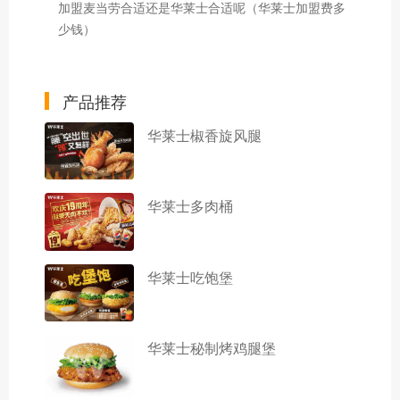
加盟麦当劳合适还是华莱士合适呢（华莱士加盟费多
少钱）
产品推荐
华莱士椒香旋风腿
华莱士多肉桶
华莱士吃饱堡
华莱士秘制烤鸡腿堡