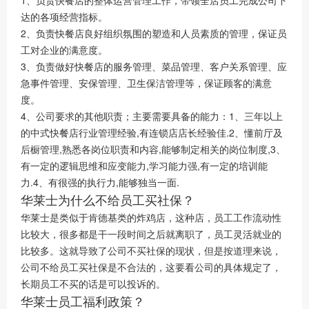
1、负责快餐店的整体运营管理工作，带领全店员工完成公司下
达的各项经营指标。
2、负责快餐店良好组织氛围的塑造和人员素质的管理，保证员
工对企业的满意度。
3、负责做好快餐店的服务管理、菜品管理、客户关系管理、应
急事件管理、安保管理、卫生保洁管理等，保证顾客的满意
度。
4、公司要求的其他职责；主要需要具备的能力：1、三年以上
的中式快餐店行业管理经验,有连锁店店长经验佳.2、懂前厅及
后橱管理,熟悉各岗位职责和内容,能够制定相关的岗位制度,3、
有一定的逻辑思维和应变能力,学习能力强,有一定的培训能
力.4、有很强的执行力,能够独当一面.
华莱士为什么不给员工买社保？
华莱士是类似于肯德基类的炸鸡店，这种店，员工工作流动性
比较大，很多都是干一段时间之后就离职了，员工灵活就业的
比较多。这就导致了公司不买社保的现状，但是按道理来说，
公司不给员工买社保是不合法的，这要看公司的具体规定了，
长期员工不买的话是可以投诉的。
华莱士员工福利政策？