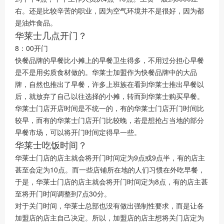
右。还是比较辛苦的职业，因为空气环境并不是很好，因为都
是油炸食品。
华莱士几点开门？
8：00开门
快餐品牌的早餐比小摊上的早餐卫生得多，不用过分担心早餐
是不是用劣质食材做的。华莱士加盟作为快餐品牌中的大品
牌，自然也推出了早餐，许多上班族在看到华莱士推出早餐以
后，就放弃了自己以往选择的小摊，转而到华莱士购买早餐。
华莱士门店开店时间是不统一的，有的华莱士门店开门时间比
较早，而有的华莱士门店开门比较晚，若是想抢占当地的部分
早餐市场，可以将开门时间定得早一些。
华莱士吃饭时间？
华莱士门店的店主就会将开门时间定为9点或9点半，有的店主
甚至会定为10点。而一些店铺所在地的人们习惯在外吃早餐，
于是，华莱士门店的店主就会将开门时间定为8点，有的店主甚
至将开门时间调整到7点30分。
对于关门时间，华莱士总部也没有做出强制性要求，而是让各
加盟店的店主自己决定。所以，加盟店的店主想将关门店定为