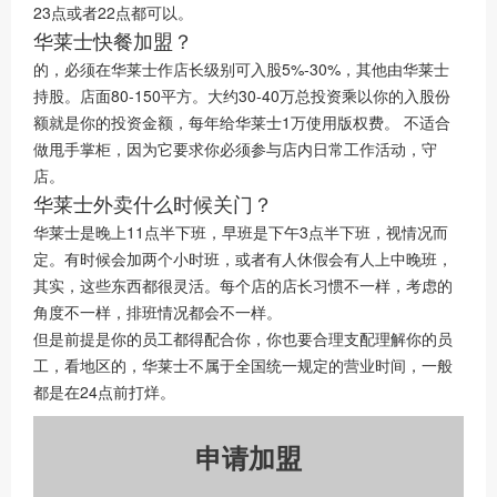
23点或者22点都可以。
华莱士快餐加盟？
的，必须在华莱士作店长级别可入股5%-30%，其他由华莱士
持股。店面80-150平方。大约30-40万总投资乘以你的入股份
额就是你的投资金额，每年给华莱士1万使用版权费。 不适合
做甩手掌柜，因为它要求你必须参与店内日常工作活动，守
店。
华莱士外卖什么时候关门？
华莱士是晚上11点半下班，早班是下午3点半下班，视情况而
定。有时候会加两个小时班，或者有人休假会有人上中晚班，
其实，这些东西都很灵活。每个店的店长习惯不一样，考虑的
角度不一样，排班情况都会不一样。
但是前提是你的员工都得配合你，你也要合理支配理解你的员
工，看地区的，华莱士不属于全国统一规定的营业时间，一般
都是在24点前打烊。
申请加盟