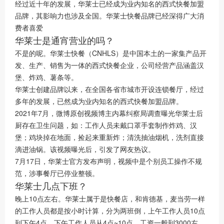
经过近十年的发展，华莱士已经成为业内知名的西式快餐加盟
品牌，其影响力也涉及全国。华莱士快餐品牌已经深得广大消
费者喜爱
华莱士是通宵营业的吗？
不是的呢。华莱士快餐（CNHLS）是中国本土的一家集产品开
发、生产、销售为一体的西式快餐企业，公司经营产品涵盖汉
堡、炸鸡、薯条等。
华莱士创建品牌以来，在全国各省市城市开设连锁餐厅，经过
多年的发展，已然成为业内知名的西式快餐加盟品牌。
2021年7月，微博原创视频博主内幕纠察局调查曝光华莱士后
厨存在卫生问题，如：工作人员未戴口罩手套制作炸鸡、汉
堡；鸡块掉在地面，捡起来重新炸；清洗抽油烟机，洗剂直接
滴进油锅。该视频曝光后，引发了网友热议。
7月17日，华莱士官方发布声明，视频中是个别员工操作不规
范，涉事餐厅已停业整顿。
华莱士几点下班？
晚上10点左右。华莱士属于是快餐店，和肯德基，麦当劳一样
的工作人员都是按小时计算，分为两班倒，上午工作人员10点
到下午4点，下午工作人员从4点~10点。工资一般到3000左