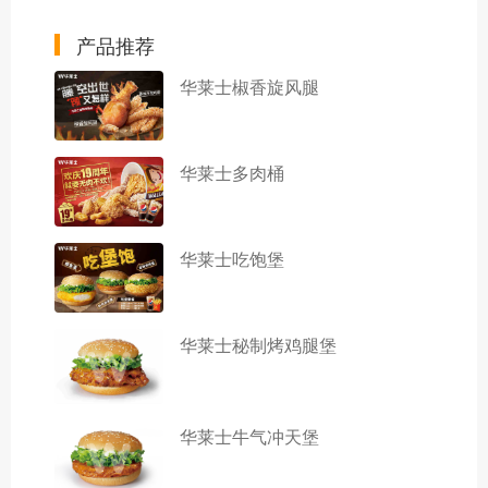
产品推荐
华莱士椒香旋风腿
华莱士多肉桶
华莱士吃饱堡
华莱士秘制烤鸡腿堡
华莱士牛气冲天堡