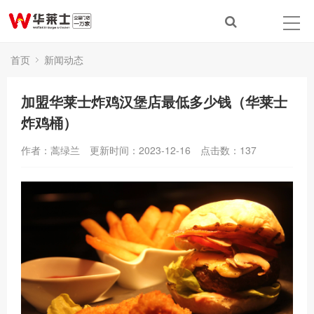
首页
新闻动态
加盟华莱士炸鸡汉堡店最低多少钱（华莱士
炸鸡桶）
作者：蒿绿兰
更新时间：2023-12-16
点击数：
137