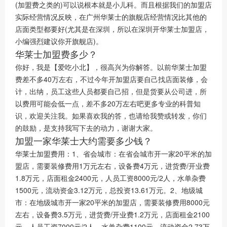
(加盟费之类的)可以说根本就是小儿科。而且根据我们的加盟店
实际经营情况反映，在广州华莱士的旗舰店经营情况比其他的
店面类型都要好(尤其是在深圳，所以在深圳开华莱士加盟店，
小编强烈建议你开旗舰店)。
华莱士加盟费多少？
你好，我是【爱吃小北】，很高兴为你解答。以前华莱士加盟
费差不多40万左右，不过今年开加盟店要自己找店面装修，会
计，出纳，员工这些人员都要自己招，但是货要从公司进，所
以费用可能会低一点，差不多20万左右吧更多专业的科普知
识，欢迎关注我。如果喜欢我的答，也请给我赞或转发，你们
的鼓励，是支持我写下去的动力，谢谢大家。
加盟一家华莱士大约需要多少钱？
华莱士加盟费用：1、省会城市：在省会城市开一家20平米的加
盟店，需要装修费用1万元左右，设备费4万元，进货费/开业费
1.8万元，店面租金2400元，人员工资8000元/2人，水单杂费
1500元，流动资金3.12万元，总投资13.61万元。2、地级城
市：在地级城市开一家20平米的加盟店，需要装修费用8000元
左右，设备费3.5万元，进货费/开业费1.2万元，店面租金2100
元，人员工资7000元/2人，水单杂费1100元，流动资金2.73万