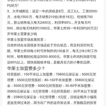
约26万!
3、大学城附近：设定一年的房租是8万、员工3人、工资2500/
月、水电1500/月、每天销售210份(单价18元)、吃销售700
元，那么销售收入每天2400元，利润率65%，开支每天约
500，得出每天纯利约1060元，华莱士炸鸡一年利润约20万元!
开华莱士需要多少钱
华莱士加盟市场发展前景：
目前炸鸡在全国很多市场还处于空白状态，而且利润空间无
限。华莱士炸鸡每小时可炸制炸鸡100多片，每天少8小时工作
时间，销售额轻松抵达5000-8000元。华莱士炸鸡利润值可抵
达60%以上。很快就能收本钱，是极具实力的小餐饮品牌。
华莱士加盟费多少？
经营面积：150平米以上加盟费：79800元保证金：5000元管
理费：5500元经营面积：80-150平米加盟费：55800元保证
金：5000元管理费：5000元经营面积：30-80平米加盟费：
35800元保证金：0元管理费：0元经营面积：30平米以下加盟
费：23800元保证金：0元管理费：0元哎，没错这顺序小编我
是故意倒过来的，因为在广州的这些发达省，开旗舰店的投资