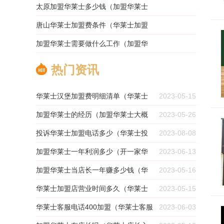
2023-12-18 21:58:21
公司加盟费一般多少）
太原加盟华莱士多少钱（加盟华莱士
2023-12-18 21:58:20
需要多少钱）
唐山华莱士加盟费条件（华莱士加盟
2023-12-18 21:58:19
费条件）
加盟华莱士需要做什么工作（加盟华
2023-12-18 21:58:19
莱士大概需要多少钱）
热门资讯
2023-12-18 21:58:17
华莱士汉堡加盟费明细清单（华莱士
2023-05-15
加盟费及加盟条件）
加盟华莱士的经历（加盟华莱士大概
2023-05-26
需要多少钱）
投诉华莱士加盟电话多少（华莱士投
2023-08-08
诉热线电话）
加盟华莱士一年利润多少（开一家华
2023-06-13
莱士利润怎样）
加盟华莱士当店长一年赚多少钱（华
2023-05-16
莱士店长入股分成）
华莱士加盟店营业时间多久（华莱士
2023-05-15
的加盟店增长图）
华莱士客服电话400加盟（华莱士客服
2023-06-03