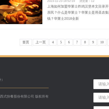
2023-11-23 18:52:19
浏览量：12
上海如何加盟华莱士炸鸡汉堡本文目录开
亲民？什么是华莱士？华莱士是用圣农集
钱？华莱士2018全新
首页
上一页
4
5
6
7
8
9
10
type="text
外）
州华莱士西式快餐股份有限公司 版权所有