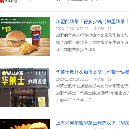
加盟的华莱士得多少钱（加盟华莱
2023-11-23 18:52:21
浏览量：16
加盟的华莱士得多少钱本文目录华莱士加
钱？加盟一家华莱士大约需要多少钱？请
莱士加盟费多少？华莱
华莱士数什么加盟类型（华莱士快
2023-11-23 18:52:20
浏览量：19
华莱士数什么加盟类型本文目录华莱士汉
加盟华莱士？华莱士能加盟吗?华莱士这
士能答下？华莱士母
上海如何加盟华莱士炸鸡汉堡（华