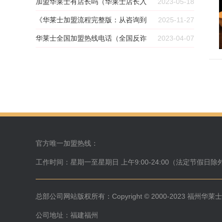
电话）
加盟华莱士有店长吗（华莱士店长入
2023-05-18
股骗局）
《华莱士加盟流程完整版：从咨询到
2025-11-27
开业仅需 6 步》
华莱士全国加盟热线电话（全国反诈
2023-04-07
热线电话）
官方唯一加盟热线：
工作时间：星期一至星期日 上午9:00-24:00（法定节假日除
总部公司网站版权所有：Copyright © 2000-2023 福
公司地址：福建福州