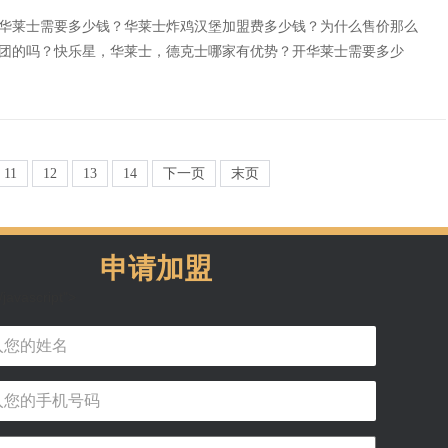
华莱士需要多少钱？华莱士炸鸡汉堡加盟费多少钱？为什么售价那么
团的吗？快乐星，华莱士，德克士哪家有优势？开华莱士需要多少
11
12
13
14
下一页
末页
申请加盟
/javascript">