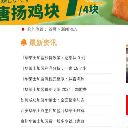
您的位置：
首页
>
新闻动态
最新资讯
《华莱士加盟扶持政策：总部从 0 到
1 全程帮你开店》
《华莱士加盟利润分析：一家 15㎡小
2025-11-27 15:20:14
店月赚多少？》
《华莱士加盟流程完整版：从咨询到
2025-11-27 15:19:50
开业仅需 6 步》
​《华莱士加盟费用明细 2024：加盟费
2025-11-27 15:19:08
+ 装修 + 设备全解析》
如何成功加盟华莱士：全面指南与实
2025-11-27 15:18:32
用建议
西安华莱士汉堡店加盟（华莱士炸鸡
2024-10-25 16:02:17
汉堡店）
泉州华莱士加盟费一般多少钱（家政