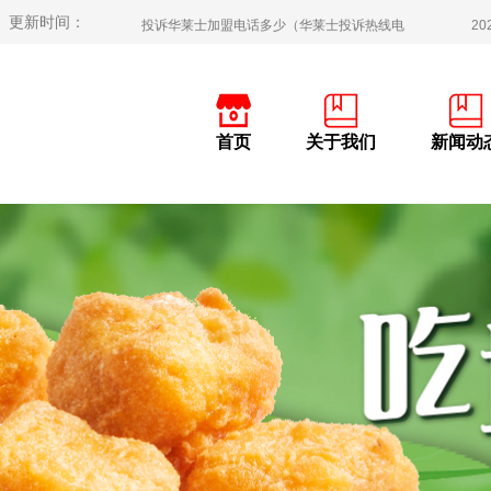
更新时间：
投诉华莱士加盟电话多少（华莱士投诉热线电
20
加盟华莱士一年利润多少（开一家华莱士利润
20
加盟华莱士当店长一年赚多少钱（华莱士店长
20
首页
关于我们
新闻动
华莱士汉堡加盟费明细清单（华莱士加盟费及
20