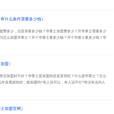
士有什么条件需要多少钱）
盟费多少，总投资要多少钱？华莱士加盟费多少？开华莱士需要多少
问怎么加盟华莱士？开个华莱士要多少钱？开个华莱士要多少钱？华
餐加盟）
堡店加盟好不好？华莱士是加盟的还是直营的？什么是华莱士？怎么
几年发展挺快的，能加盟吗?有人说可以，有人说不行?有没有业内人
莱士加盟官网）